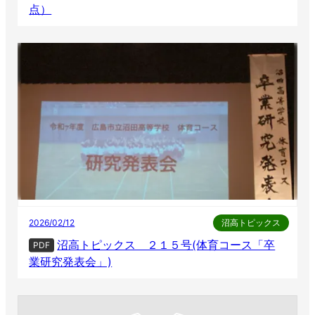
点）
2026/02/12
沼高トピックス
沼高トピックス ２１５号(体育コース「卒
PDF
業研究発表会」)