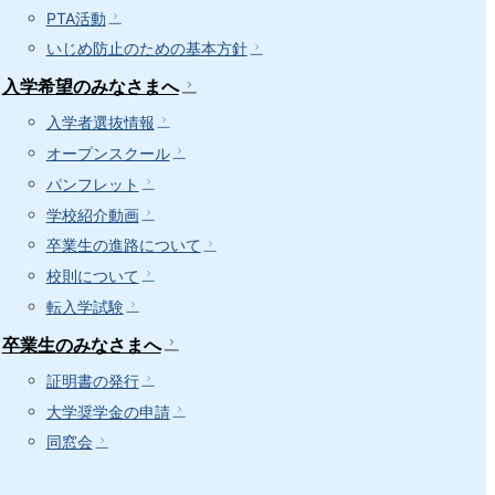
PTA活動
いじめ防止のための基本方針
入学希望のみなさまへ
入学者選抜情報
オープンスクール
パンフレット
学校紹介動画
卒業生の進路について
校則について
転入学試験
卒業生のみなさまへ
証明書の発行
大学奨学金の申請
同窓会