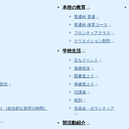
本校の教育
普通科 普通
普通科 体育コース
フロンティアクラス
クリエイション類型
学校生活
主なイベント
進路状況
図書室より
音頭
保健室より
日課表
校則
ト（総合的な探究の時間）
生徒会・ボランティア
部活動紹介