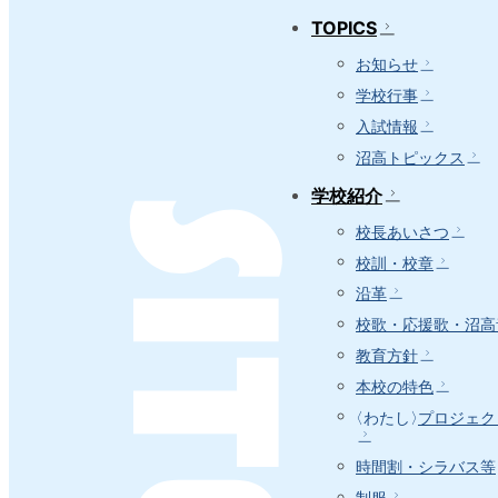
TOPICS
お知らせ
学校行事
入試情報
沼高トピックス
学校紹介
校長あいさつ
校訓・校章
沿革
校歌・応援歌・沼高
教育方針
本校の特色
〈わたし〉
プロジェク
時間割・シラバス等
制服