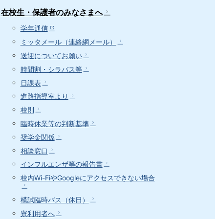
在校生・保護者のみなさまへ
学年通信
ミッタメール（連絡網メール）
送迎についてお願い
時間割・シラバス等
日課表
進路指導室より
校則
臨時休業等の判断基準
奨学金関係
相談窓口
インフルエンザ等の報告書
校内Wi-FiやGoogleにアクセスできない場合
模試臨時バス（休日）
寮利用者へ