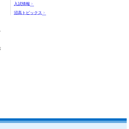
入試情報
沼高トピックス
ス
お